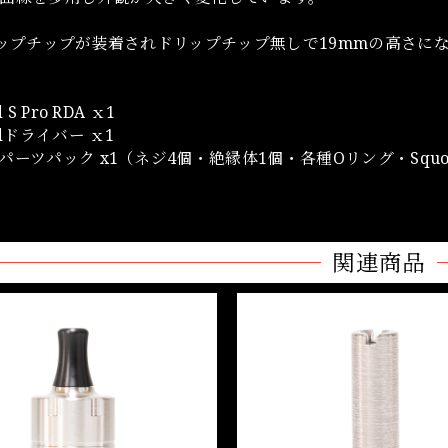
リップチップが装着されドリップチップ無しで19mmの高さに
 S Pro RDA ｘ1
adドライバー ｘ1
パーツパック x1（ネジ4個・絶縁体1個・各種Oリング・Squo
関連商品