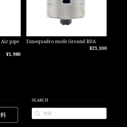
Air pipe
Ennequadro mods Ground RDA
¥23,100
¥1,980
SEARCH
無料