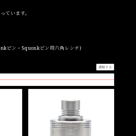
なっています。
nkピン・Squonkピン用六角レンチ)
通報する