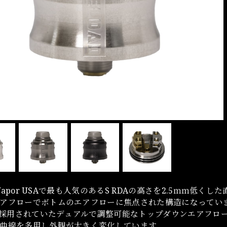
d Vapor USAで最も人気のあるS RDAの高さを2.5ｍｍ低くし
アフローでボトムのエアフローに焦点された構造になってい
Aで採用されていたデュアルで調整可能なトップダウンエアフロー
曲線を多用し外観が大きく変化しています。