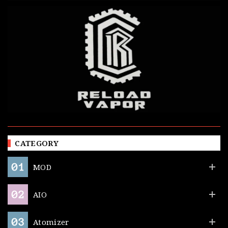
CATEGORY
MOD
AIO
Atomizer