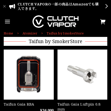
CLUTCH VAPORの一部の商品はAmazonでも購
入できます。
Home
Atomizer
Taifun by SmokerStore
Taifun by SmokerStore
Taifun Gaia RBA
Taifun Gaia Luftpin 0.8
mm
¥34,000