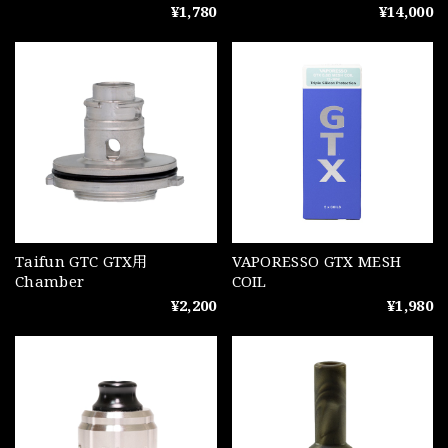
¥1,780
¥14,000
Taifun GTC GTX用
VAPORESSO GTX MESH
Chamber
COIL
¥2,200
¥1,980