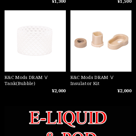
¥1,300
¥1,500
K&C Mods DRAM Ⅴ
K&C Mods DRAM Ⅴ
Tank(Bubble)
Insulator Kit
¥2,000
¥2,000