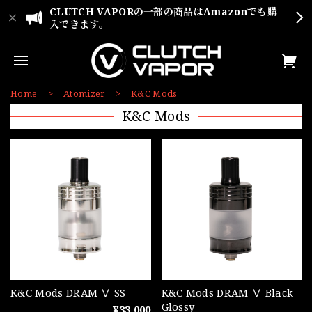
CLUTCH VAPORの一部の商品はAmazonでも購
入できます。
Home
Atomizer
K&C Mods
K&C Mods
K&C Mods DRAM Ⅴ SS
K&C Mods DRAM Ⅴ Black
Glossy
¥33,000