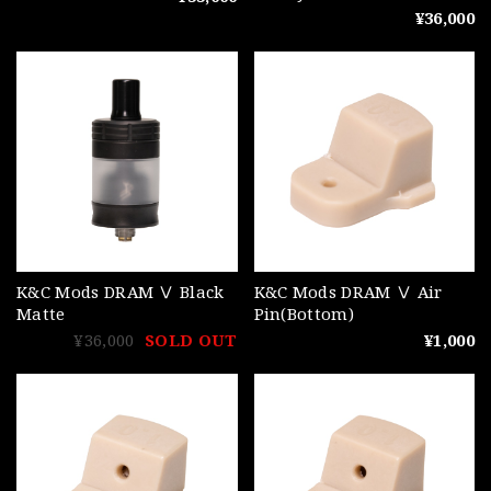
¥36,000
K&C Mods DRAM Ⅴ Black
K&C Mods DRAM Ⅴ Air
Matte
Pin(Bottom)
¥36,000
SOLD OUT
¥1,000