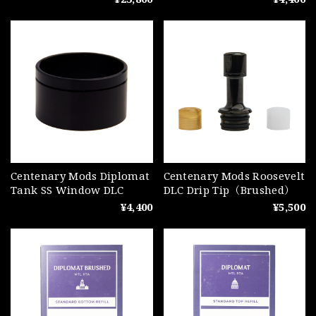
Centenary Mods Diplomat
Centenary Mods Roosevelt
Tank SS Window DLC
DLC Drip Tip（Brushed）
¥4,400
¥5,500