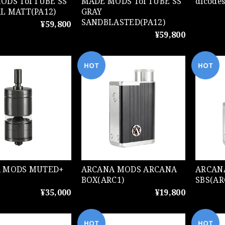
Toi TUBE SS
MADE MODS Toi TUBE SS
dicode
L MATT(PA12)
GRAY
SANDBLASTED(PA12)
¥59,800
¥59,800
DS MUTED+
ARCANA MODS ARCANA
ARCANA M
BOX(ARC1)
SBS(AR
¥35,000
¥19,800