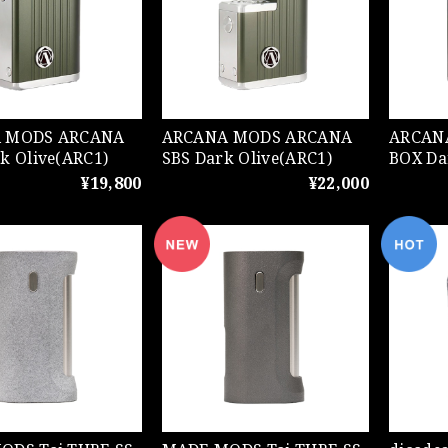
DS ARCANA
ARCANA MODS ARCANA
ARCANA M
k Olive(ARC1)
SBS Dark Olive(ARC1)
BOX Da
¥19,800
¥22,000