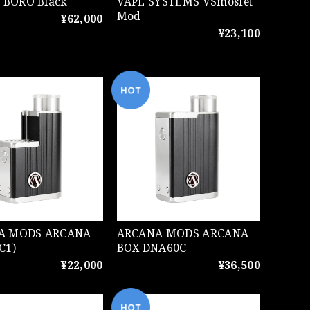
s BORO Black
VAPE SYSTEMS VSmosfet
Mod
¥62,000
¥23,100
ODS ARCANA
ARCANA MODS ARCANA
C1)
BOX DNA60C
¥22,000
¥36,500