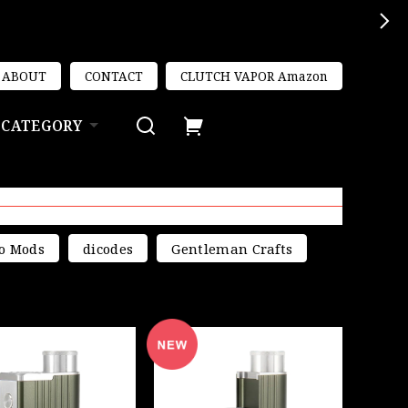
ABOUT
CONTACT
CLUTCH VAPOR Amazon
CATEGORY
o Mods
dicodes
Gentleman Crafts