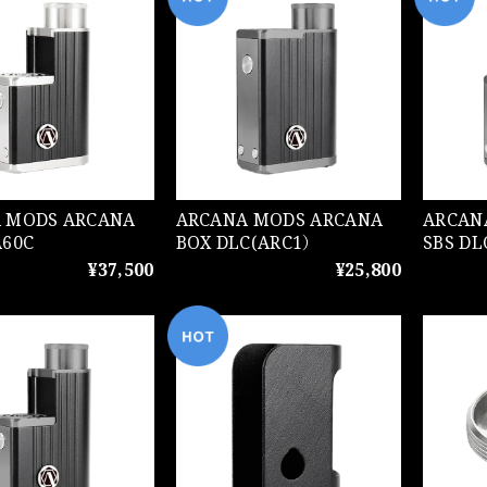
DS ARCANA
ARCANA MODS ARCANA
ARCANA M
A60C
BOX DLC(ARC1）
SBS D
¥37,500
¥25,800