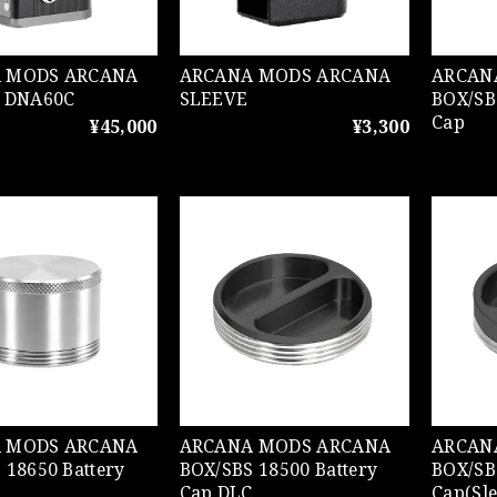
DS ARCANA
ARCANA MODS ARCANA
ARCANA M
C DNA60C
SLEEVE
BOX/SB
Cap
¥45,000
¥3,300
DS ARCANA
ARCANA MODS ARCANA
ARCANA M
 18650 Battery
BOX/SBS 18500 Battery
BOX/SB
Cap DLC
Cap(Sl