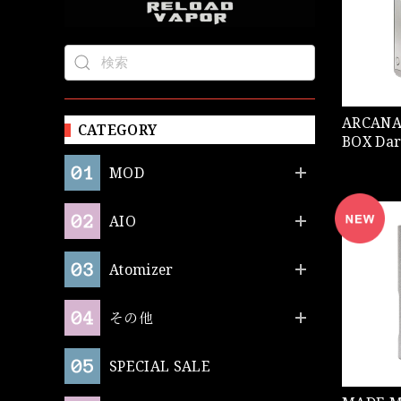
ARCANA MO
CATEGORY
BOX Dar
MOD
AIO
Atomizer
その他
SPECIAL SALE