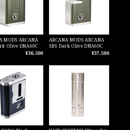
ODS ARCANA
ARCANA MODS ARCANA
rk Olive DNA60C
SBS Dark Olive DNA60C
¥36,500
¥37,500