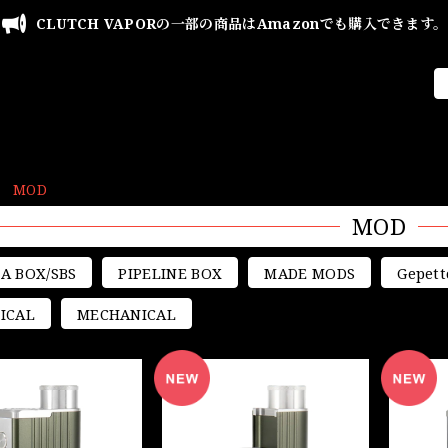
CLUTCH VAPORの一部の商品はAmazonでも購入できます。
MOD
MOD
A BOX/SBS
PIPELINE BOX
MADE MODS
Gepett
ICAL
MECHANICAL