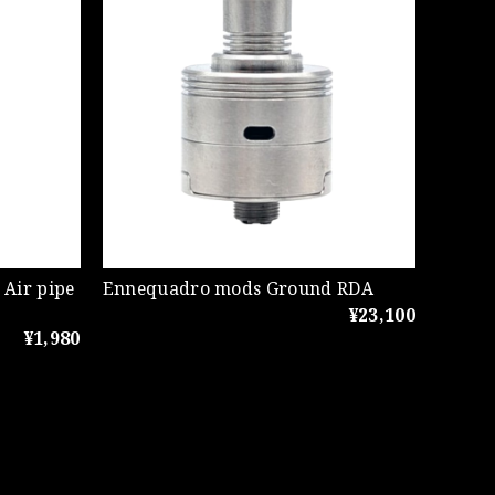
Air pipe
Ennequadro mods Ground RDA
¥23,100
¥1,980