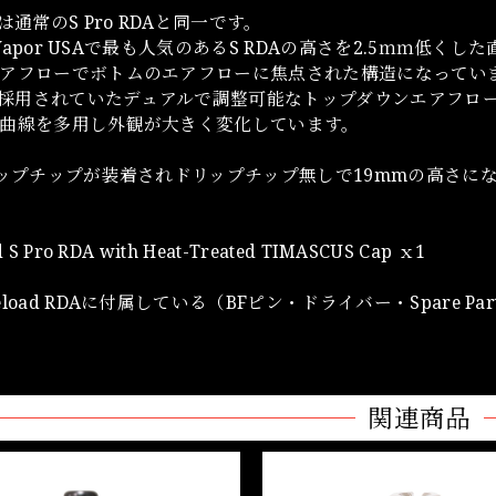
は通常のS Pro RDAと同一です。
d Vapor USAで最も人気のあるS RDAの高さを2.5ｍｍ低くし
アフローでボトムのエアフローに焦点された構造になってい
Aで採用されていたデュアルで調整可能なトップダウンエアフロー
曲線を多用し外観が大きく変化しています。
リップチップが装着されドリップチップ無しで19mmの高さに
 S Pro RDA with Heat-Treated TIMASCUS Cap ｘ1
load RDAに付属している（BFピン・ドライバー・Spare Pa
関連商品