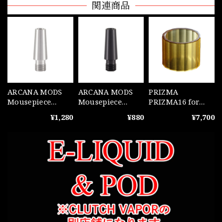
関連商品
ARCANA MODS
ARCANA MODS
PRIZMA
Mousepiece
Mousepiece
PRIZMA16 for
Conical Steel
Conical POM
MUTED+ Ultem
¥1,280
¥880
¥7,700