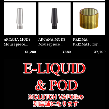
ARCANA MODS
ARCANA MODS
PRIZMA
Mousepiece
Mousepiece
PRIZMA16 for
Conical Steel
Conical POM
MUTED+ Ultem
¥1,280
¥880
¥7,700