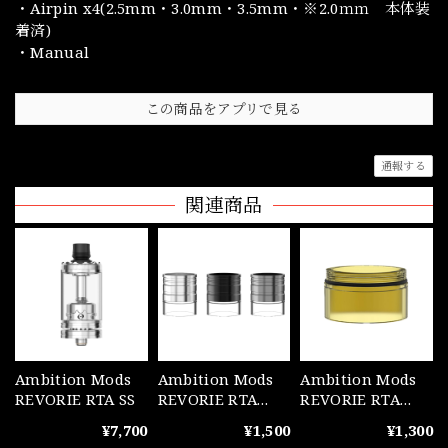
・Airpin x4(2.5mm・3.0mm・3.5mm・※2.0ｍｍ 本体装
着済)
・Manual
この商品をアプリで見る
通報する
関連商品
Ambition Mods
Ambition Mods
Ambition Mods
REVORIE RTA SS
REVORIE RTA
REVORIE RTA
Combi Tank
UltemWindow
¥7,700
¥1,500
¥1,300
for Combi Tank