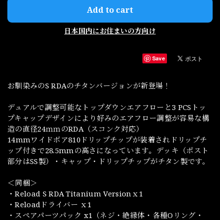
Add to cart
日本国内にお住まいの方向け
Save
お馴染みのS RDAのチタンバージョンが新登場！
デュアルで調整可能なトップダウンエアフローと3 PCSトッ
プキャップデザインにより好みのエアフロー調整が容易な構
造の直径24ｍｍのRDA（スコンク対応）
14mmワイドボア810ドリップチップが装着されドリップチ
ップ付きで28.5mmの高さになっています。デッキ（ポスト
部分はSS製）・キャップ・ドリップチップがチタン製です。
＜同梱＞
・Reload S RDA Titanium Versionｘ1
・Reloadドライバー ｘ1
・スペアパーツパック x1（ネジ・絶縁体・各種Oリング・