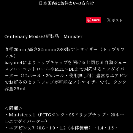
日本国内にお住まいの方向け
Save
Centenary Modsの新製品 Minister
直径20ｍｍ/高さ32ｍｍｍのSS製アトマイザー（トップリフ
ィル）
bayonetによりトップキャップを開けると閉じる自動ジュー
スフローコントロールやMTL～DLまで対応するエアダイバ
ーター（12ホール・20ホール・使用無し可）豊富なエアピン
でお好みのセットアップが可能なアトマイザーです。タンク
容量2.5ｍl
＜同梱＞
・Ministerｘ1（PCTGタンク・SSドリップチップ・20ホー
ルエアダイバーター）
・エアピンｘ7（0.8・1.0・1.2（本体装着）・1.4・1.5・