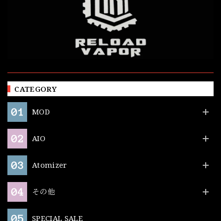
CATEGORY
MOD
AIO
Atomizer
その他
SPECIAL SALE