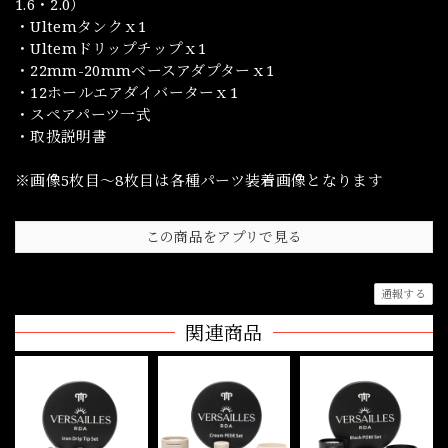
1.6・2.0）
・Ultemタンクｘ1
・Ultemドリップチップｘ1
・22mm-20mmベースアダプターｘ1
・12ホールエアダイバーターｘ1
・スペアパーツ一式
・取扱説明書
※画像5枚目～8枚目は各種パーツ装着画像となります
この商品をアプリで見る
通報する
関連商品