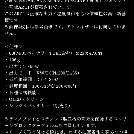
お馴染みのARCANA MODSとPIPELINEで開発したオリジナ
ル基板ARC1が搭載されています。
このARC1は正確な出力と温度制御をもつ信頼性の高い新基
板です。
※画像4枚目は参考画像です。アトマイザーは付属していま
せん。
＜仕様＞
・63(74.35バッテリーTUBE含む）ｘ23ｘ47.6㎜
・106ｇ
・出力：1～60w
・出力モード：VW/TC(Ni200/Ti/SS)
・抵抗値範囲：：0.1-3.0Ω
・温度範囲：100-315℃/ 200-600°F
・各種保護機能
・OLEDスクリーン
・シングルバッテリー（別売り）
※ディスプレイとステンレス製底板の両方を保護するスクリ
ーンプロテクターフィルムも付属しています。
スリーブを取り付ける際には、わずかに密着性を高めつつ傷