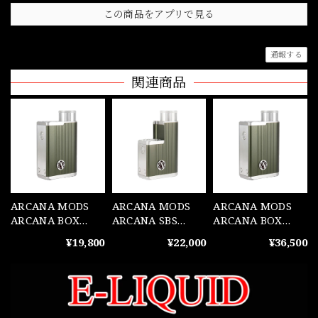
この商品をアプリで見る
通報する
関連商品
ARCANA MODS
ARCANA MODS
ARCANA MODS
ARCANA BOX
ARCANA SBS
ARCANA BOX
Dark Olive(ARC1)
Dark Olive(ARC1)
Dark Olive
¥19,800
¥22,000
¥36,500
DNA60C