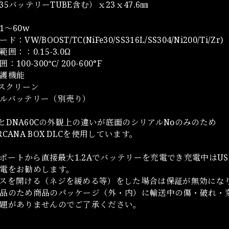
4.35バッテリーTUBE含む）ｘ23ｘ47.6㎜
1～60w
：VW/BOOST/TC(NiFe30/SS316L/SS304/Ni200/Ti/Zr)
囲：：0.15-3.0Ω
100-300℃/ 200-600°F
護機能
Dスクリーン
ルバッテリー（別売り）
C1とDNA60Cの外観上の違いが底面のシリアルNoのみのため
CANA BOX DLCを使用しています。
-Cポートから直接最大1.2Aでバッテリーを充電でき充電中はU
電をお勧めします。
スを開ける（ネジを緩める等）をした場合は保証が無効にな
品のため商品のパッケージ（外・内）に輸送中の傷・破れ・
題がありませんのでご了承ください。