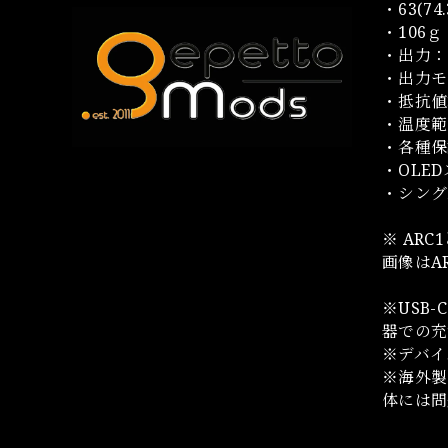
・63(7
・106ｇ
・出力：
・出力モード
・抵抗値範
・温度範囲：
・各種保
・OLE
・シング
※ AR
画像はAR
※USB
器での充
※デバイ
※海外製
体には問