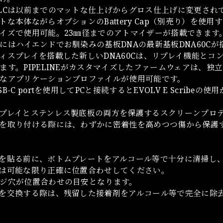
LCは以前までのマットな仕上げからグロス仕上げに変更され
トな本体ながらオプションのBattery Cap（別売り）を使用する
イズで使用可能。23㎜径までのアトマイザーが搭載できます
にはハイエンドでお馴染みの基板DNAの最新基板DNA60C
ィスプレイを搭載した新しいDNA60Cは、リプレイ機能と
ます。PIPELINEがカスタマイズしたファームウェアは、
なアプリケーションプロファイルが使用可能です。
B-C portを使用してPCと接続するとEVOLV E Scribeの
プレイとステンレス製底板の両方を保護するスクリーンプロ
を取り付ける際には、わずかに密着性を高めつつ傷から保護
を貼る前に、ボトムプレートをアルコール等で十分に清掃し
は可能な限り正確に位置合わせしてください。
ジ穴が位置合わせの目安となります。
を交換する際は、残留した接着剤をアルコール等で完全に除