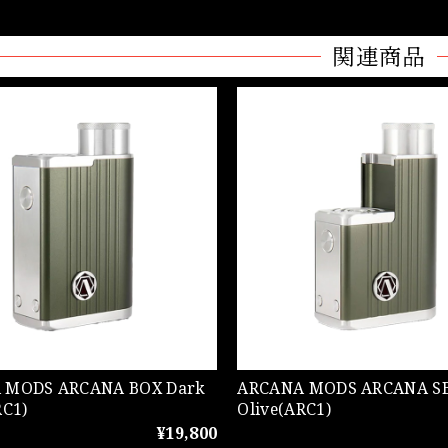
関連商品
CANA BOX Dark
ARCANA MODS ARCANA SBS Dark
RC1)
Olive(ARC1)
¥19,800