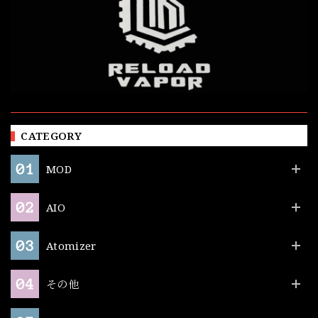
CATEGORY
MOD
AIO
Atomizer
その他