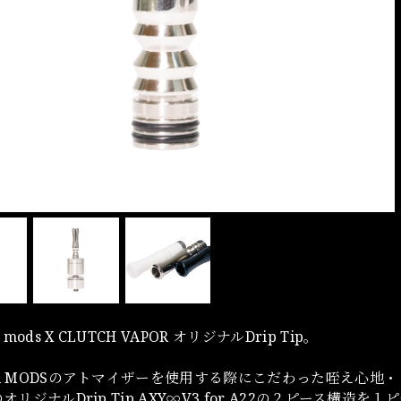
ods X CLUTCH VAPOR オリジナルDrip Tip。
NA MODSのアトマイザーを使用する際にこだわった咥え心地
のオリジナルDrip Tip AXY∞V3 for A22の２ピース構造