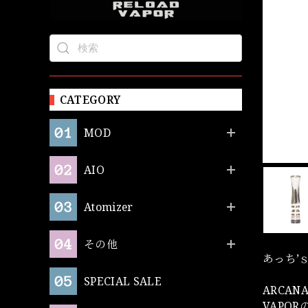
CATEGORY
MOD
AIO
Atomizer
その他
あっち’ｓm
SPECIAL SALE
ARCA
VAPOR