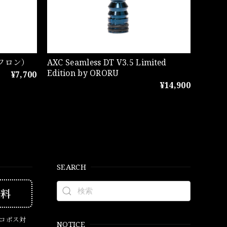
（テフロン）
AXC Seamless DT V3.5 Limited
Edition by ORORU
¥7,700
¥14,900
SEARCH
無料
ネコポス対
NOTICE