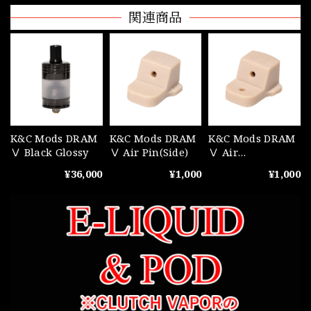
関連商品
K&C Mods DRAM
K&C Mods DRAM
K&C Mods DRAM
Ⅴ Black Glossy
Ⅴ Air Pin(Side)
Ⅴ Air
Pin(Bottom&Side
¥36,000
¥1,000
¥1,000
)