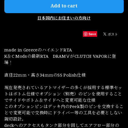
Add to cart
日本国内にお住まいの方向け
Save
made in GreeceのハイエンドRTA
K＆C Modsの最新RTA DRAMⅤがCLUTCH VAPORに登
場！
直径22ｍｍ・高さ34ｍｍのSS Polish仕様
現在発売されているアトマイザーの多くが採用する標準セッ
トはボトム仕様でオプション（別売）のピンを使用すること
でサイドやボトム＆サイドへと変更可能な仕様
このオプションピンはデッキ内のPeek製のピンを交換するこ
とで変更可能で交換時にドライバー等の工具を必要としない
親切設計。
deckへのアクセスもタンク部分を回してエアフロー部分の