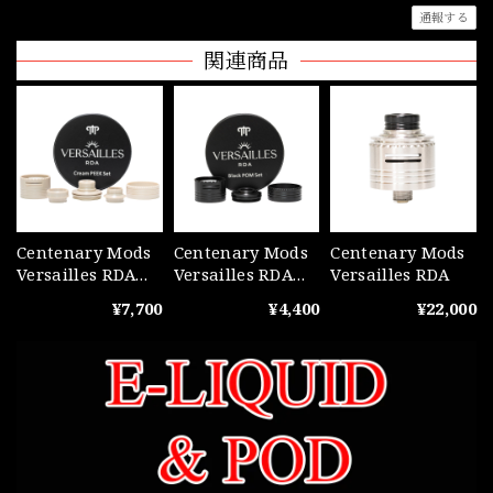
通報する
関連商品
Centenary Mods
Centenary Mods
Centenary Mods
Versailles RDA
Versailles RDA
Versailles RDA
Cream Peek Kit
Black POM Kit
¥7,700
¥4,400
¥22,000