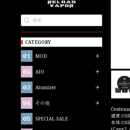
CATEGORY
MOD
AIO
Atomizer
その他
Cente
通常のS
SPECIAL SALE
本体のS
(Capx2