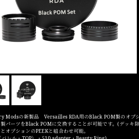
nary Modsの新製品 Versailles RDA用のBlack POM製
S製パーツをBlack POMに交換することが可能です。(デッキ
SとオプションのPEEKと組合わせ可能。
（バレル・TOP）・510 adapter・Beauty Ring)