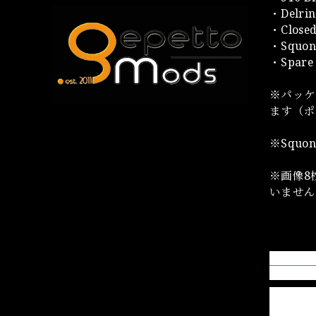
・Delri
・Clos
・Squon
・Spare
※パッケ
ます（ポ
※Squo
※画像8
いませ