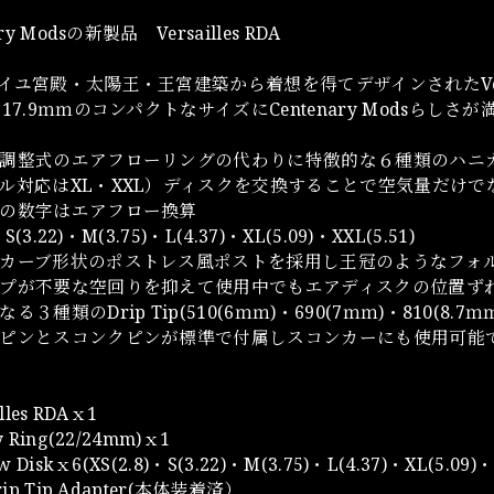
ary Modsの新製品 Versailles RDA
イユ宮殿・太陽王・王宮建築から着想を得てデザインされたVersai
17.9ｍｍのコンパクトなサイズにCentenary Modsらしさ
調整式のエアフローリングの代わりに特徴的な６種類のハニカ
ル対応はXL・XXL）ディスクを交換することで空気量だけ
の数字はエアフロー換算
・S(3.22)・M(3.75)・L(4.37)・XL(5.09)・XXL(5.51)
カーブ形状のポストレス風ポストを採用し王冠のようなフォ
プが不要な空回りを抑えて使用中でもエアディスクの位置ず
る３種類のDrip Tip(510(6ｍｍ)・690(7ｍｍ)・810(8.
ピンとスコンクピンが標準で付属しスコンカーにも使用可能
lles RDAｘ1
y Ring(22/24mm)ｘ1
w Diskｘ6(XS(2.8)・S(3.22)・M(3.75)・L(4.37)・XL(5.09)・
rip Tip Adapter(本体装着済）