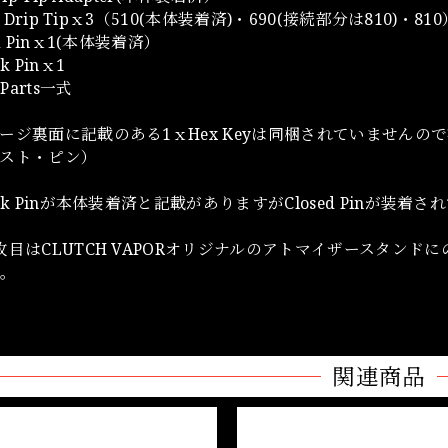
n Drip Tipｘ3（510(本体装着済)・690(接続部分は810)・810
ed Pinｘ1(本体装着済）
k Pinｘ1
 Parts一式
ージ裏面に記載のある1ｘHex Keyは同梱されていませんので初
スト・ピン）
nk Pinが本体装着済と記載がありますがClosed Pinが装着
枚目はCLUTCH VAPORオリジナルのアトマイザースタン
ん。
関連商品