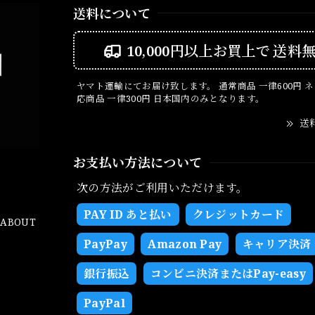
送料について
10,000円以上お買上で
送料
ヤマト運輸にてお届け致します。 通常商品 一律600円 
応商品 一律300円 日本国内のみとなります。
送
お支払い方法について
次の方法がご利用いただけます。
PAY ID あと払い
クレジットカード
ABOUT
PayPay
Amazon Pay
キャリア決済
銀行振込
コンビニ決済またはPay-easy
PayPal