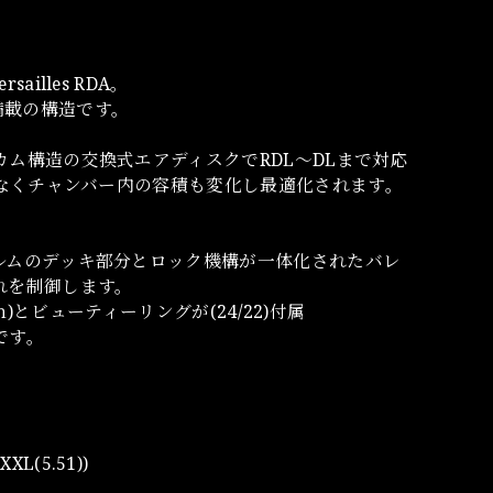
lles RDA。
が満載の構造です。
ム構造の交換式エアディスクでRDL～DLまで対応
でなくチャンバー内の容積も変化し最適化されます。
ルムのデッキ部分とロック機構が一体化されたバレ
れを制御します。
7ｍｍ)とビューティーリングが(24/22)付属
です。
XXL(5.51))