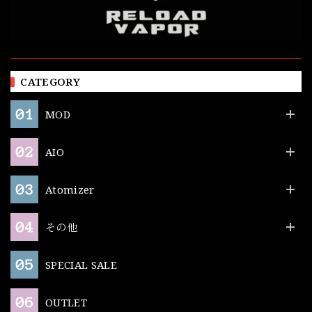
CATEGORY
MOD
AIO
Atomizer
その他
SPECIAL SALE
OUTLET