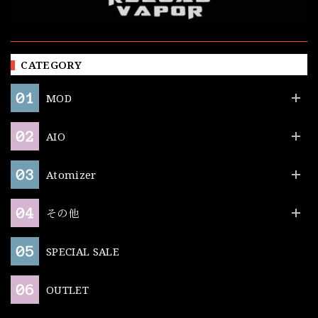
CATEGORY
MOD
AIO
Atomizer
その他
SPECIAL SALE
OUTLET