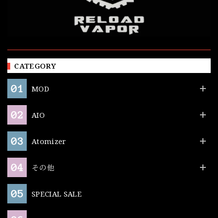
CATEGORY
MOD
AIO
Atomizer
その他
SPECIAL SALE