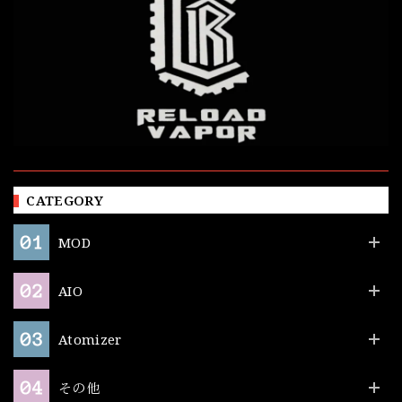
CATEGORY
MOD
AIO
Atomizer
その他