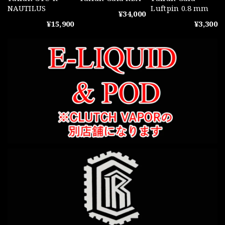
NAUTILUS
Luftpin 0.8 mm
¥34,000
¥15,900
¥3,300