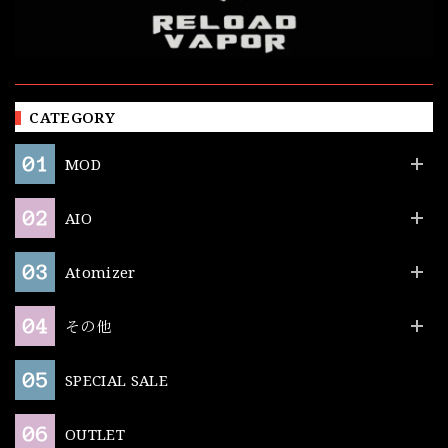
CATEGORY
MOD
AIO
Atomizer
その他
SPECIAL SALE
OUTLET