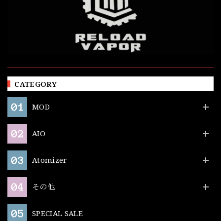
CATEGORY
MOD
AIO
Atomizer
その他
SPECIAL SALE