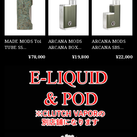
MADE MODS Toi
ARCANA MODS
ARCANA MODS
TUBE SS
ARCANA BOX
ARCANA SBS
BRUSHED
Dark Olive(ARC1)
Dark Olive(ARC1)
¥78,000
¥19,800
¥22,000
AMBOYNA STAB
TWO TONES