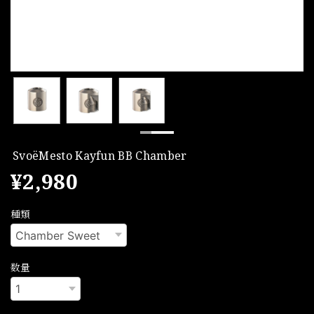
SvoëMesto Kayfun BB Chamber
¥2,980
種類
数量