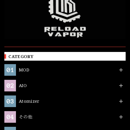
CATEGORY
MOD
AIO
Atomizer
その他