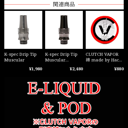
関連商品
K-spec Drip Tip
K-spec Drip Tip
CLUTCH VAPOR
Muscular
Muscular
綿 made by Hack
GunBlack
Black SeatCotton
¥1,980
¥2,480
¥880