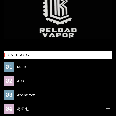
CATEGORY
MOD
AIO
Atomizer
その他