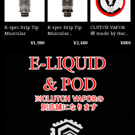
K-spec Drip Tip
K-spec Drip Tip
CLUTCH VAPOR
Muscular
Muscular
綿 made by Hack
GunBlack
Black SeatCotton
¥1,980
¥2,480
¥880