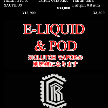
Taifun GTC-R
Taifun Gaia RBA
Taifun Gaia
NAUTILUS
Luftpin 0.8 mm
¥34,000
¥15,900
¥3,300