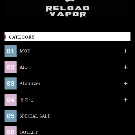
CATEGORY
MOD
AIO
Atomizer
その他
SPECIAL SALE
OUTLET