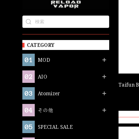
CATEGORY
MOD
AIO
Taifu
Atomizer
その他
SPECIAL SALE