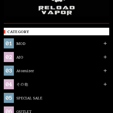
CATEGORY
MOD
AIO
Atomizer
その他
SPECIAL SALE
OUTLET