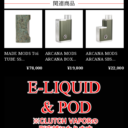
関連商品
MADE MODS Toi
ARCANA MODS
ARCANA MODS
TUBE SS
ARCANA BOX
ARCANA SBS
BRUSHED
Dark Olive(ARC1)
Dark Olive(ARC1)
¥78,000
¥19,800
¥22,000
AMBOYNA STAB
TWO TONES