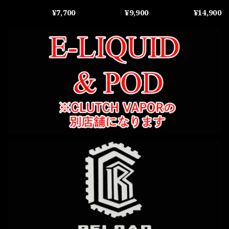
Edition by
¥7,700
¥9,900
¥14,900
ORORU