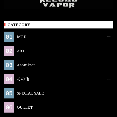
CATEGORY
MOD
AIO
Atomizer
その他
SPECIAL SALE
OUTLET