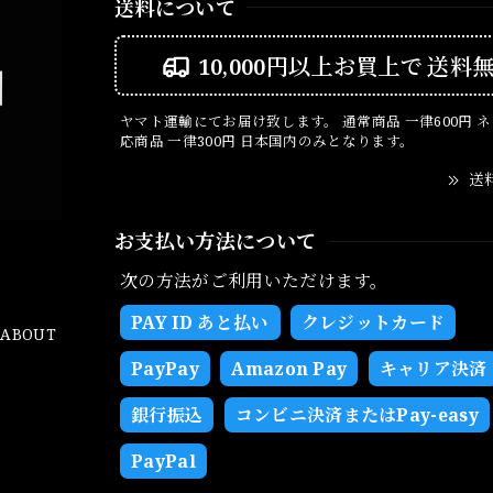
送料について
10,000円以上お買上で
送料
ヤマト運輸にてお届け致します。 通常商品 一律600円 
応商品 一律300円 日本国内のみとなります。
送
お支払い方法について
次の方法がご利用いただけます。
PAY ID あと払い
クレジットカード
ABOUT
PayPay
Amazon Pay
キャリア決済
銀行振込
コンビニ決済またはPay-easy
PayPal