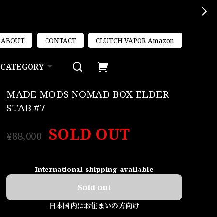
ABOUT
CONTACT
CLUTCH VAPOR Amazon
CATEGORY
MADE MODS NOMAD BOX ELDER
STAB #7
SOLD OUT
¥88,000
International shipping available
Sold out
日本国内にお住まいの方向け