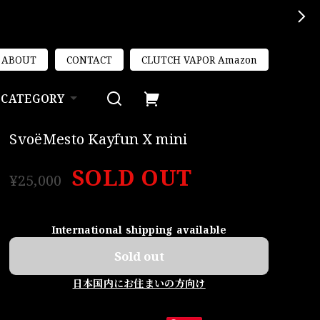
ABOUT
CONTACT
CLUTCH VAPOR Amazon
CATEGORY
SvoëMesto Kayfun X mini
SOLD OUT
¥25,000
International shipping available
Sold out
日本国内にお住まいの方向け