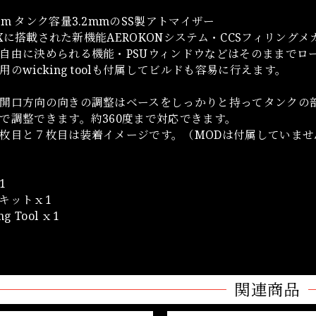
mm タンク容量3.2mmのSS製アトマイザー
un Xに搭載された新機能AEROKONシステム・CCSフィリ
自由に決められる機能・PSUウィンドウなどはそのままでロ
用のwicking toolも付属してビルドも容易に行えます。
開口方向の向きの調整はベースをしっかりと持ってタンクの
で調整できます。約360度まで対応できます。
枚目と７枚目は装着イメージです。（MODは付属していませ
1
キットｘ1
g Tool ｘ1
関連商品