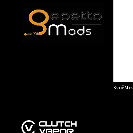
SvoëMes