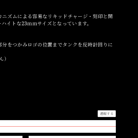
ングメカニズムによる容易なリキッドチャージ・刻印と開
ーハイトな23ｍｍサイズとなっています。
部分をつかみロゴの位置までタンクを反時計回りに
ん）
通報する