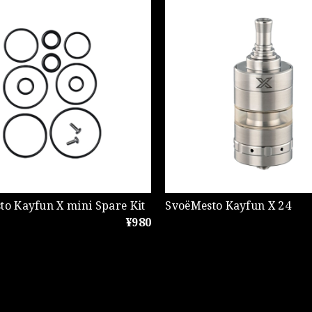
to Kayfun X mini Spare Kit
SvoëMesto Kayfun X 24
¥980