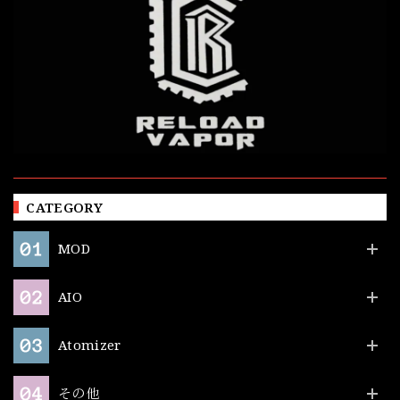
CATEGORY
MOD
AIO
Atomizer
その他