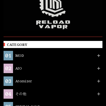
CATEGORY
MOD
AIO
Atomizer
その他