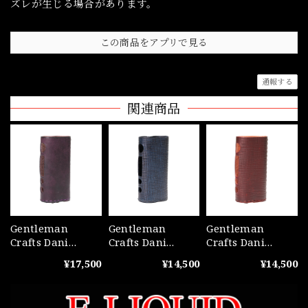
ズレが生じる場合があります。
この商品をアプリで見る
通報する
関連商品
Gentleman
Gentleman
Gentleman
Crafts Dani
Crafts Dani
Crafts Dani
Micro18650
Micro18650
Micro18650
¥17,500
¥14,500
¥14,500
Leather Cover
Leather Cover
Leather Cover
Badalassi Purple
Saffiano Dark
Saffiano Dark
Blue
Red