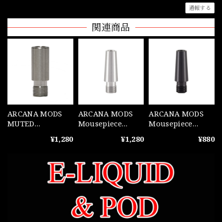
通報する
関連商品
ARCANA MODS
ARCANA MODS
ARCANA MODS
MUTED
Mousepiece
Mousepiece
Mousepiece Steel
Conical Steel
Conical POM
¥1,280
¥1,280
¥880