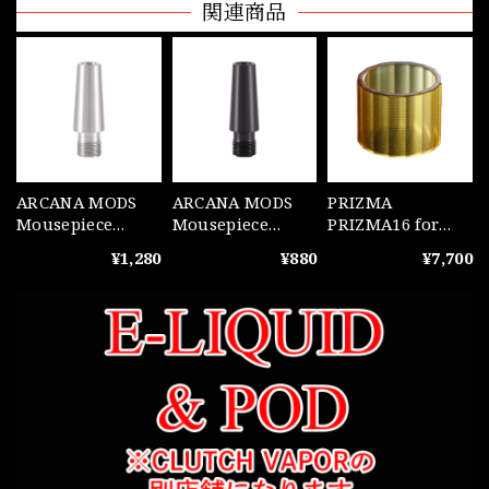
関連商品
ARCANA MODS
ARCANA MODS
PRIZMA
Mousepiece
Mousepiece
PRIZMA16 for
Conical Steel
Conical POM
MUTED+ Ultem
¥1,280
¥880
¥7,700