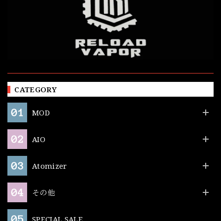
CATEGORY
MOD
AIO
Atomizer
その他
SPECIAL SALE