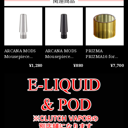
関連商品
ARCANA MODS
ARCANA MODS
PRIZMA
Mousepiece
Mousepiece
PRIZMA16 for
Conical Steel
Conical POM
MUTED+ Ultem
¥1,280
¥880
¥7,700