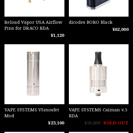
Reload Vapor USA Airflow
dicodes BORO Black
Pins for DRACO RDA
¥62,000
¥1,120
VAPE SYSTEMS VSmosfet
VAPE SYSTEMS Caiman v.5
Mod
RDA
¥23,100
¥26,800
SOLD OUT