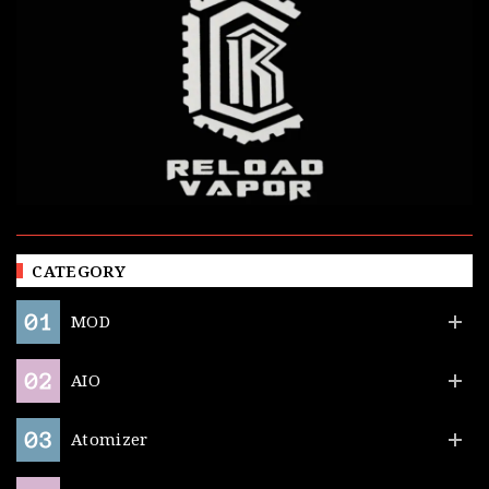
CATEGORY
MOD
AIO
Atomizer