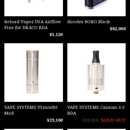
Reload Vapor USA Airflow
dicodes BORO Black
Pins for DRACO RDA
¥62,000
¥1,120
VAPE SYSTEMS VSmosfet
VAPE SYSTEMS Caiman v.5
Mod
RDA
¥23,100
¥26,800
SOLD OUT