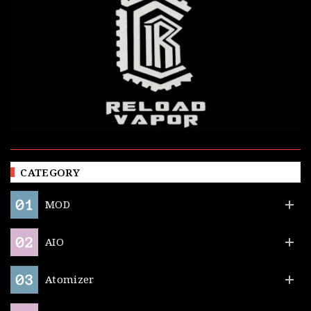
CATEGORY
MOD
AIO
Atomizer