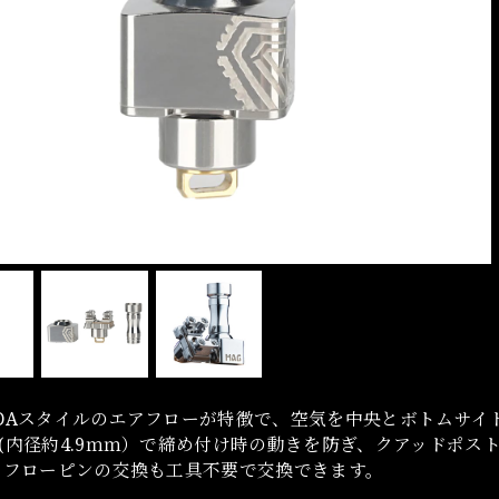
DAスタイルのエアフローが特徴で、空気を中央とボトムサイ
(内径約4.9ｍｍ）で締め付け時の動きを防ぎ、クアッドポ
アフローピンの交換も工具不要で交換できます。