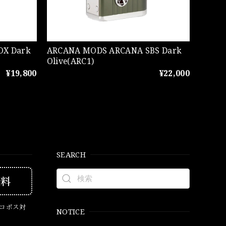
ARCANA MODS ARCANA SBS Dark
Olive(ARC1)
¥19,800
¥22,000
SEARCH
無料
ネコポス対
NOTICE