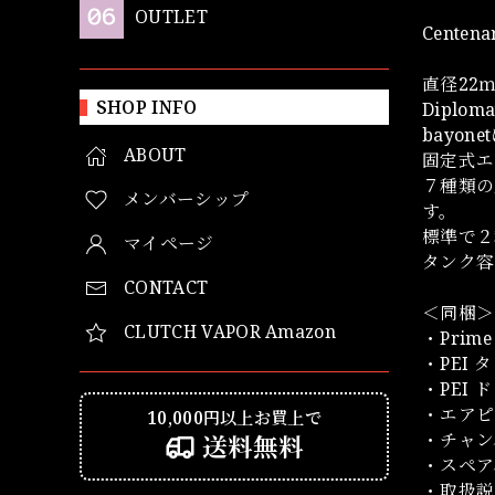
OUTLET
Centen
直径22
SHOP INFO
Diplo
bayo
ABOUT
固定式エ
７種類の豊
メンバーシップ
す。
標準で２
マイページ
タンク容量
CONTACT
＜同梱＞
CLUTCH VAPOR Amazon
・Prim
・PEI 
・PEI
・エアピン（0.
10,000円以上お買上で
・チャン
送料無料
・スペア
・取扱説