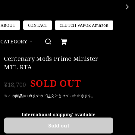
ABOUT
CONTACT
CLUTCH VAPOR Amazon
CATEGORY
Centenary Mods Prime Minister
MTL RTA
SOLD OUT
¥18,700
※この商品は1点までのご注文とさせていただきます。
International shipping available
Sold out