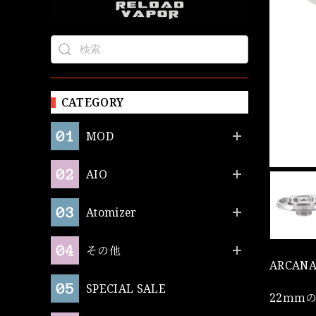
CATEGORY
MOD
AIO
Atomizer
その他
ARCAN
SPECIAL SALE
22ｍｍ