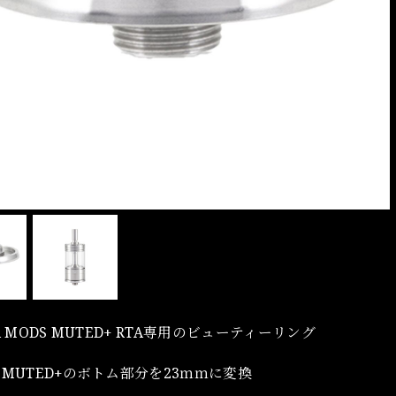
A MODS MUTED+ RTA専用のビューティーリング
のMUTED+のボトム部分を23ｍｍに変換