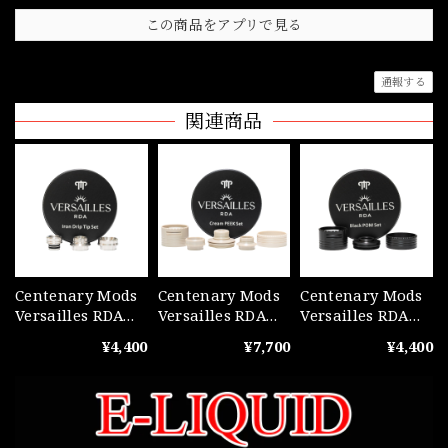
この商品をアプリで見る
通報する
関連商品
Centenary Mods
Centenary Mods
Centenary Mods
Versailles RDA
Versailles RDA
Versailles RDA
Iron Drip Tip Kit
Cream Peek Kit
Black POM Kit
¥4,400
¥7,700
¥4,400